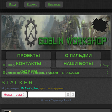
-
Вход
Кодекс
Правила
ПРОЕКТЫ
О ГИЛЬДИИ
КОНТАКТЫ
НАШИ БОТЫ
FAQ
Вход
ФОРУМ
П
Список форумов
Проекты Гильдии
S.T.A.L.K.E.R
о
S.T.A.L.K.E.R
и
Модераторы:
Mr.AleXx_Pro
,
простой модератор
с
Поиск
Расширенный поиск
Новая тема
к
6 тем • Страница
1
из
1