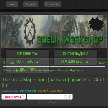
-
Вход
Кодекс
Правила
ПРОЕКТЫ
О ГИЛЬДИИ
КОНТАКТЫ
НАШИ БОТЫ
FAQ
Вход
ФОРУМ
П
Список форумов
Проекты Гильдии
Шахтеры Мар-Сары (на платформе Star Craft 2 )
о
Шахтеры Мар-Сары (на платформе Star Craft
и
2 )
с
Модераторы:
Mr.AleXx_Pro
,
простой модератор
к
Поиск
Расширенный поиск
Новая тема
4 темы • Страница
1
из
1