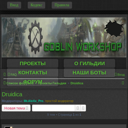
-
Вход
Кодекс
Правила
ПРОЕКТЫ
О ГИЛЬДИИ
КОНТАКТЫ
НАШИ БОТЫ
FAQ
Вход
ФОРУМ
П
Список форумов
Проекты Гильдии
Druidica
о
Druidica
и
Модераторы:
Mr.AleXx_Pro
,
простой модератор
с
Поиск
Расширенный поиск
Новая тема
к
9 тем • Страница
1
из
1