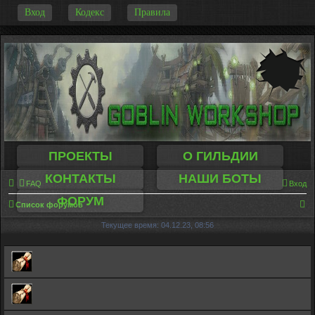
-
Вход
Кодекс
Правила
ПРОЕКТЫ
О ГИЛЬДИИ
КОНТАКТЫ
НАШИ БОТЫ
FAQ
Вход
ФОРУМ
П
Список форумов
о
Текущее время: 04.12.23, 08:56
и
с
к