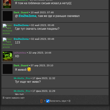
Я тож на гоблинах сиськи искал,а нету(((
Dark_Guard
•
10 май 2023, 07:46
@
EtoZheZema
, там же где и раньше скачивал
EtoZheZema
•
02 май 2023, 00:46
Где тут скачать сиськи пацаны?
EtoZheZema
•
02 май 2023, 00:46
123
ushumitsu
•
22 апр 2023, 14:44
XD
Dark_Guard
•
07 апр 2023, 20:10
Я живой
Mr.AleXx_Pro
•
17 фев 2023, 11:32
Тут еще чет живо?
Mr.AleXx_Pro
•
17 фев 2023, 11:29
Чо тут
В чате никого нет
Включить звук
©
Гость
•
03 фев 2023, 09:24
создал новую тему: