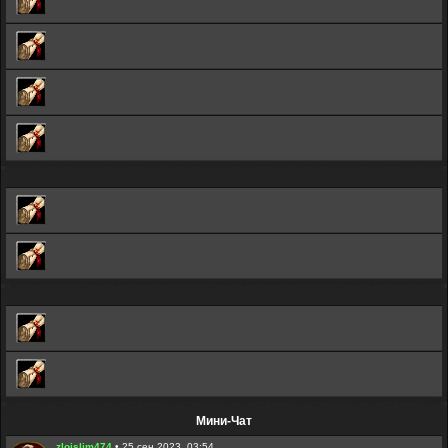
Мини-Чат
zloislim474
•
25 сен 2023, 03:54