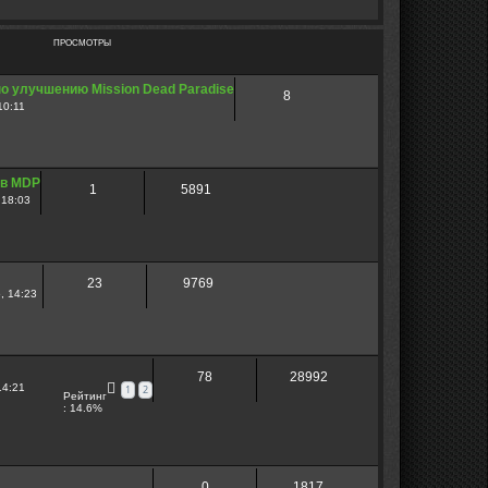
ПРОСМОТРЫ
о улучшению Mission Dead Paradise
8
10:11
 в MDP
1
5891
 18:03
23
9769
, 14:23
78
28992
14:21
1
2
Рейтинг
: 14.6%
0
1817