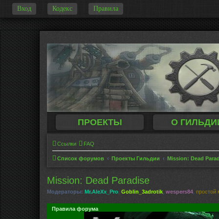
Вход
Кодекс
Правила
-
ПРОЕКТЫ
О ГИЛЬДИ
Ссылки
FAQ
Список форумов
Проекты Гильдии
Mission: Dead Para
Mission: Dead Paradise
Модераторы:
Mr.AleXx_Pro
,
Goblin_3adrotik
,
wespers84
,
простой 
Правила форума