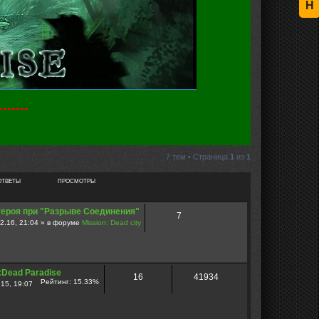
Н
-----
7 тем • Страница
1
из
1
ОТВЕТЫ
ПРОСМОТРЫ
героя при "Разрыве Соединения"
7
2.16, 21:04 » в форуме
Mission: Dead city
:Dead Paradise
16
41934
Рейтинг: 15.33%
15, 19:07