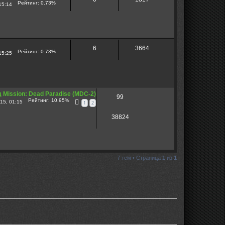
Рейтинг: 0.73%
15:14
6
3664
Рейтинг: 0.73%
15:25
 Mission: Dead Paradise (MDC-2)
99
Рейтинг: 10.95%
15, 01:15
1
2
38824
7 тем • Страница
1
из
1