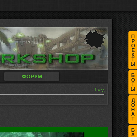
П
Р
О
Е
К
Т
Ы
Б
ФОРУМ
О
Т
Ы
Вход
Д
О
Н
А
Т
Б
А