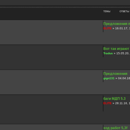
ТЕМЫ
ОТВЕТЫ
Предложения п
ELITE
» 16.01.17, 
Вот так играют
Tradus
» 15.05.20,
Предложения
gign131
» 04.04.16
баги МДП 5.3
ELITE
» 28.11.16, 
ход работ 5,3f