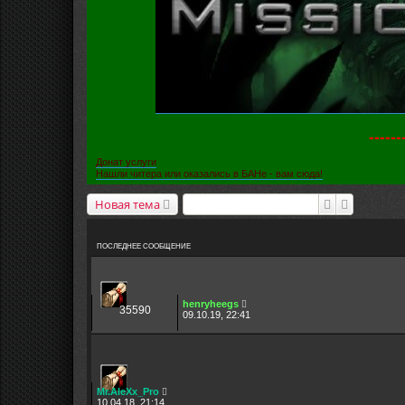
----
Донат услуги
Нашли читера или оказались в БАНе - вам сюда!
Поиск
Расширен
Новая тема
ПОСЛЕДНЕЕ СООБЩЕНИЕ
henryheegs
35590
09.10.19, 22:41
Mr.AleXx_Pro
10.04.18, 21:14