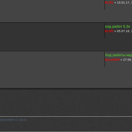
ELITE
» 13.01.17, 
ход работ 5.3е
ELITE
» 05.07.16, 
Ход работы над
Diazz0229
» 27.06.
вателей и 1 гость