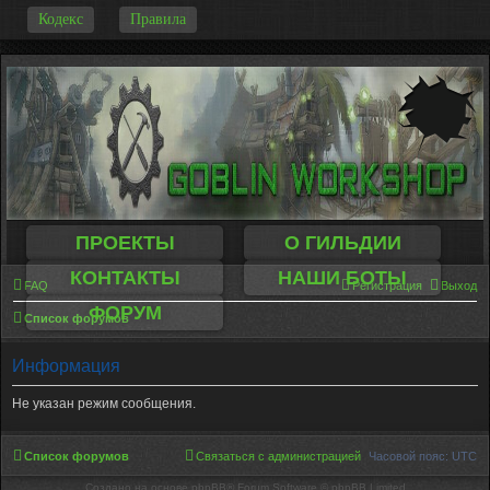
-
Кодекс
Правила
ПРОЕКТЫ
О ГИЛЬДИИ
КОНТАКТЫ
НАШИ БОТЫ
FAQ
Регистрация
Выход
ФОРУМ
Список форумов
Информация
Не указан режим сообщения.
Список форумов
Связаться с администрацией
Часовой пояс:
UTC
Создано на основе phpBB® Forum Software © phpBB Limited