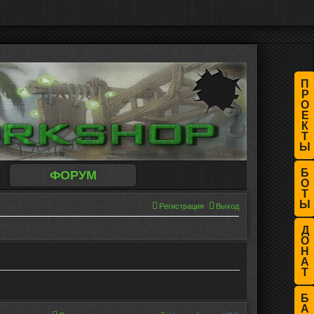
П
Р
О
Е
К
Т
Ы
Б
ФОРУМ
О
Т
Ы
Регистрация
Выход
Д
О
Н
А
Т
Б
А