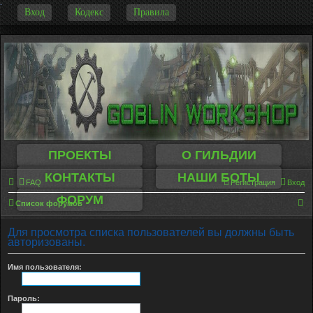
-
Вход
Кодекс
Правила
ПРОЕКТЫ
О ГИЛЬДИИ
КОНТАКТЫ
НАШИ БОТЫ
FAQ
Регистрация
Вход
ФОРУМ
П
Список форумов
о
Для просмотра списка пользователей вы должны быть
и
авторизованы.
с
Имя пользователя:
к
Пароль: